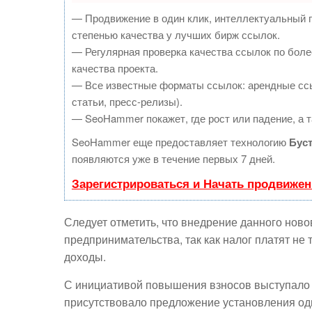
— Продвижение в один клик, интеллектуальный 
степенью качества у лучших бирж ссылок.
— Регулярная проверка качества ссылок по боле
качества проекта.
— Все известные форматы ссылок: арендные ссы
статьи, пресс-релизы).
— SeoHammer покажет, где рост или падение, а т
SeoHammer еще предоставляет технологию
Бус
появляются уже в течение первых 7 дней.
Зарегистрироваться и Начать продвижен
Следует отметить, что внедрение данного нов
предпринимательства, так как налог платят не т
доходы.
С инициативой повышения взносов выступало и
присутствовало предложение установления оди