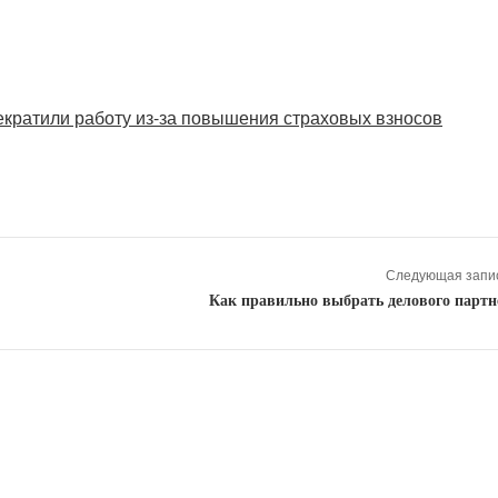
екратили работу из-за повышения страховых взносов
Следующая запис
Как правильно выбрать делового партн