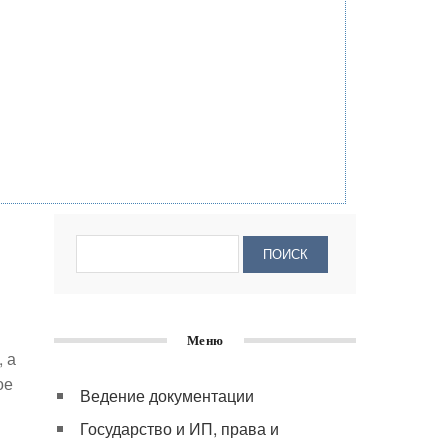
Меню
 а
ое
Ведение документации
Государство и ИП, права и