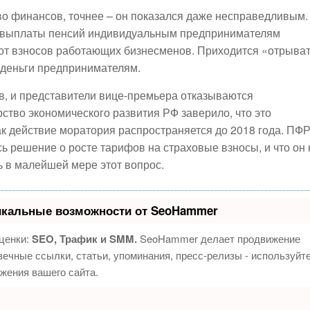
во финансов, точнее – он показался даже несправедливым.
а выплаты пенсий индивидуальным предпринимателям
 от взносов работающих бизнесменов. Приходится «отрыва
 деньги предпринимателям.
в, и представители вице-премьера отказываются
тво экономического развития РФ заверило, что это
ак действие моратория распространяется до 2018 года. ПФ
ь решение о росте тарифов на страховые взносы, и что он 
 в малейшей мере этот вопрос.
икальные возможности от SeoHammer
ценки:
SEO, Трафик и SMM.
SeoHammer делает продвижение
ечные ссылки, статьи, упоминания, пресс-релизы - используйт
жения вашего сайта.