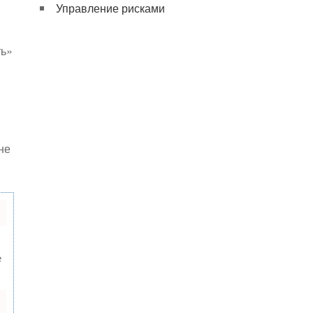
Управление рисками
ть»
Р
не
е