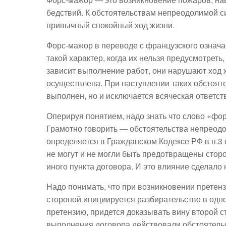
бедствий. К обстоятельствам непреодолимой 
привычный спокойный ход жизни.
Форс-мажор в переводе с французского означ
такой характер, когда их нельзя предусмотреть
зависит выполнение работ, они нарушают ход ж
осуществлена. При наступлении таких обстоят
выполнен, но и исключается всяческая ответст
Оперируя понятием, надо знать что слово «фор
Грамотно говорить — обстоятельства непреодо
определяется в Гражданском Кодексе РФ в п.3 ст
не могут и не могли быть предотвращены сторо
иного пункта договора. И это влияние сделал
Надо понимать, что при возникновении претен
стороной инициируется разбирательство в одн
претензию, придется доказывать вину второй ст
выполнения договора действовали обстоятельс