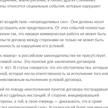
силы относятся социальные события, которые нарушают
ает воздействие «непреодолимых сил». Они должны носит
, устранить или предотвратить. От этих событий полностью
изни так, что никакая коммерческая работа не может быть
ельств договор между сторонами не только не может быть
венность за нарушение его условий.
с-мажор» в российском законодательстве не присутствует.
лимой силы. Это понятие для заключения договоров
. 401. В статье говорится, что это обстоятельства, которые
ной, которая несла ответственность за исполнение того ил
о невозможным выполнение условий договора.
зий по поводу неисполнения пунктов договора пострадавше
ой из судебных инстанций. И стороне, инициировавшей
ороны, а той, в свою очередь — доказывать, что в сроки
тва непреодолимой силы. И разногласий будет тем меньше