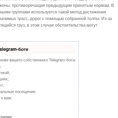
 законы, противоречащие предыдущим принятым нормам. В
ными группами используется такой метод достижения
начимых трасс, дорог с помощью собранной толпы. Из-за
ящийся груз, в этом случае обстоятельства могут
elegram-боте
снове вашего собственного Telegram-бота:
;
зкой;
циях;
т;
нальные посещения;
к вам;
латно.