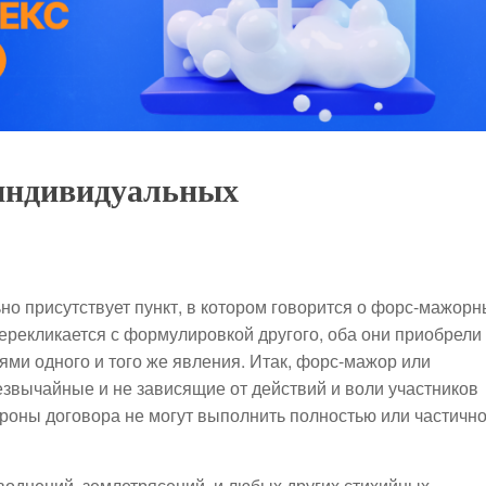
 индивидуальных
но присутствует пункт, в котором говорится о форс-мажорн
ерекликается с формулировкой другого, оба они приобрели
ями одного и того же явления. Итак, форс-мажор или
звычайные и не зависящие от действий и воли участников
ороны договора не могут выполнить полностью или частичн
однений, землетрясений, и любых других стихийных