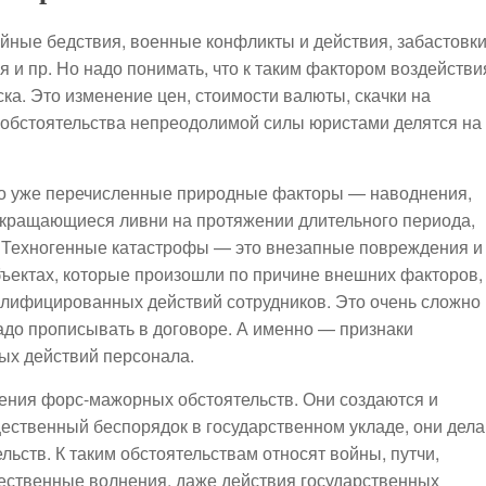
йные бедствия, военные конфликты и действия, забастовки
 и пр. Но надо понимать, что к таким фактором воздействи
ка. Это изменение цен, стоимости валюты, скачки на
 обстоятельства непреодолимой силы юристами делятся на
то уже перечисленные природные факторы — наводнения,
рекращающиеся ливни на протяжении длительного периода,
. Техногенные катастрофы — это внезапные повреждения и
бъектах, которые произошли по причине внешних факторов,
алифицированных действий сотрудников. Это очень сложно
адо прописывать в договоре. А именно — признаки
ых действий персонала.
ения форс-мажорных обстоятельств. Они создаются и
ественный беспорядок в государственном укладе, они дел
ств. К таким обстоятельствам относят войны, путчи,
ественные волнения, даже действия государственных