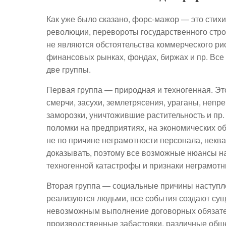
Как уже было сказано, форс-мажор — это стихи
революции, перевороты государственного строя
не являются обстоятельства коммерческого рис
финансовых рынках, фондах, биржах и пр. Все
две группы.
Первая группа — природная и техногенная. Э
смерчи, засухи, землетрясения, ураганы, неп
заморозки, уничтожившие растительность и пр
поломки на предприятиях, на экономических о
не по причине неграмотности персонала, некв
доказывать, поэтому все возможные нюансы н
техногенной катастрофы и признаки неграмотн
Вторая группа — социальные причины наступл
реализуются людьми, все события создают сущ
невозможным выполнение договорных обязатель
производственные забастовки, различные общ