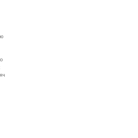
ую
то
х
яч