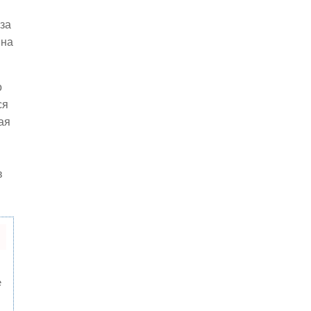
за
 на
о
ся
ая
в
е