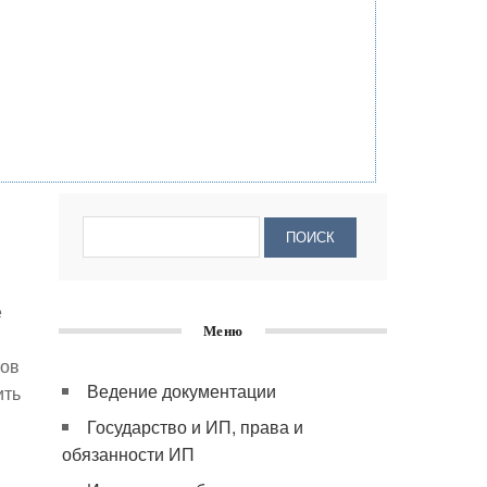
е
Меню
тов
Ведение документации
ить
Государство и ИП, права и
обязанности ИП