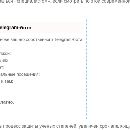
аться «специалистом», если смотреть по этой современно
elegram-боте
снове вашего собственного Telegram-бота:
;
зкой;
циях;
т;
нальные посещения;
к вам;
латно.
 процесс защиты ученых степеней, увеличен срок апелляц