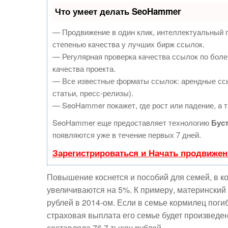
Что умеет делать SeoHammer
— Продвижение в один клик, интеллектуальный 
степенью качества у лучших бирж ссылок.
— Регулярная проверка качества ссылок по боле
качества проекта.
— Все известные форматы ссылок: арендные ссы
статьи, пресс-релизы).
— SeoHammer покажет, где рост или падение, а т
SeoHammer еще предоставляет технологию
Бус
появляются уже в течение первых 7 дней.
Зарегистрироваться и Начать продвижен
Повышение коснется и пособий для семей, в к
увеличиваются на 5%. К примеру, материнский 
рублей в 2014-ом. Если в семье кормилец погиб
страховая выплата его семье будет произведен
составляла 76,7 тысяч рублей.