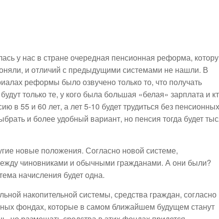
лась у нас в стране очередная пенсионная реформа, котор
поняли, и отличий с предыдущими системами не нашли. В
иалах реформы было озвучено только то, что получать
удут только те, у кого была большая «белая» зарплата и к
ию в 55 и 60 лет, а лет 5-10 будет трудиться без пенсионны
брать и более удобный вариант, но пенсия тогда будет тыс
ругие новые положения. Согласно новой системе,
между чиновниками и обычными гражданами. А они были?
тема начисления будет одна.
льной накопительной системы, средства граждан, согласно
енных фондах, которые в самом ближайшем будущем станут
, но размещать средства в этих фондах придется,