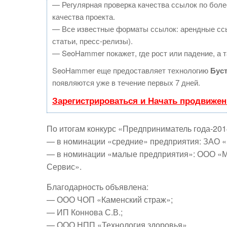
— Регулярная проверка качества ссылок по боле
качества проекта.
— Все известные форматы ссылок: арендные ссы
статьи, пресс-релизы).
— SeoHammer покажет, где рост или падение, а т
SeoHammer еще предоставляет технологию
Бус
появляются уже в течение первых 7 дней.
Зарегистрироваться и Начать продвижен
По итогам конкурс «Предприниматель года-20
— в номинации «средние» предприятия: ЗАО 
— в номинации «малые предприятия»: ООО «М
Сервис».
Благодарность объявлена:
— ООО ЧОП «Каменский страж»;
— ИП Коннова С.В.;
— ООО НПП «Технология здоровья».