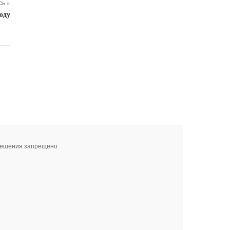
ь »
оду
зрешения запрещено