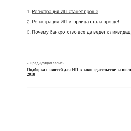
Регистрация ИП станет проще
Регистрация ИП и юрлица стала проще!
Почему банкротство всегда ведет к ликвида
« Предыдущая запись
Подборка новостей для ИП в законодательстве за июл
2018